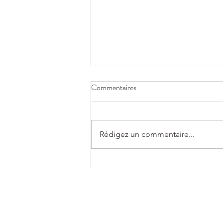
Commentaires
Rédigez un commentaire...
Le packaging dans la confiserie :
créer une expérience durable avec
Fleet Luxury Packaging