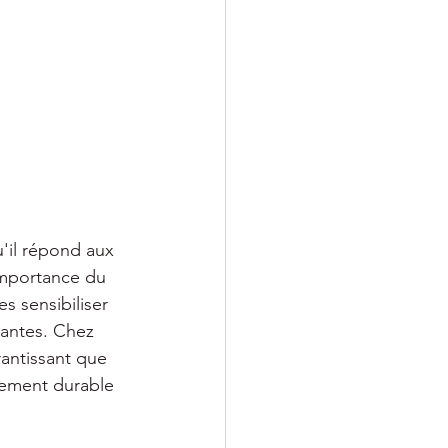
'il répond aux 
'importance du 
s sensibiliser 
vantes. Chez 
rantissant que 
pement durable 