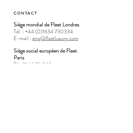
CONTACT
Siège mondial de Fleet Londres
Tél. : +44 (0)1634 730334
E-mail :
enq@fleetluxury.com
Siège social européen de Fleet
Paris
Tél :
01 64 77 62 18
Email:
il@fleetluxury.com
Accueil
À propos
Blog
Contactez-
nous