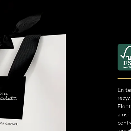
En ta
recyc
Fleet
ainsi
contr
vos c