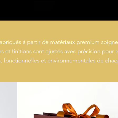
fabriqués à partir de matériaux premium soign
rs et finitions sont ajustés avec précision pou
s, fonctionnelles et environnementales de cha