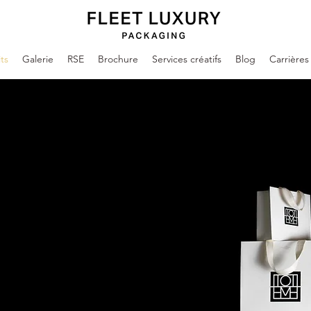
ts
Galerie
RSE
Brochure
Services créatifs
Blog
Carrières