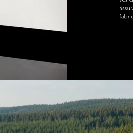
assur
fabri