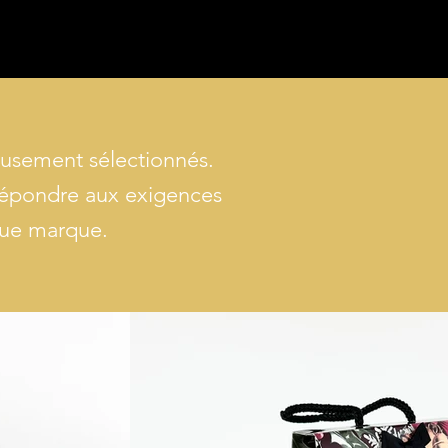
eusement sélectionnés.
r répondre aux exigences
que marque.