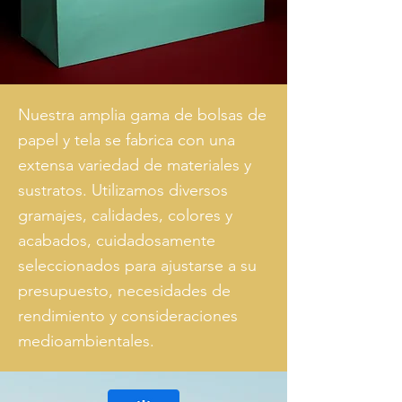
Nuestra amplia gama de bolsas de
papel y tela se fabrica con una
extensa variedad de materiales y
sustratos. Utilizamos diversos
gramajes, calidades, colores y
acabados, cuidadosamente
seleccionados para ajustarse a su
presupuesto, necesidades de
rendimiento y consideraciones
medioambientales.