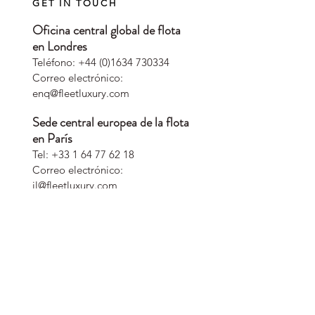
GET IN TOUCH
Oficina central global de flota
en Londres
Teléfono:
+44 (0)1634 730334
Correo electrónico:
enq@fleetluxury.com
Sede central europea de la flota
en París
Tel:
+33 1 64 77 62 18
Correo electrónico:
il@fleetluxury.com
Hogar
Sobre
nosotros
Blog
Contacta
con
nosotros