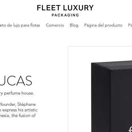
leto de lujo para flotas
Comercio
Blog
Página del producto
Pá
UCAS
ry perfume house.
t founder, Stéphane
express his artistic
esia, the fusion of