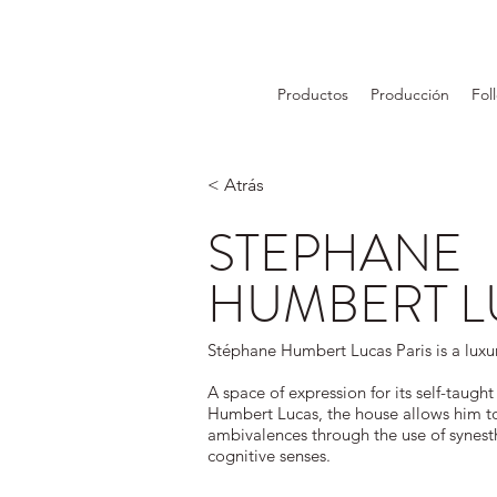
Productos
Producción
Fol
< Atrás
STEPHANE
HUMBERT L
Stéphane Humbert Lucas Paris is a luxu
A space of expression for its self-taugh
Humbert Lucas, the house allows him to 
ambivalences through the use of synesth
cognitive senses.