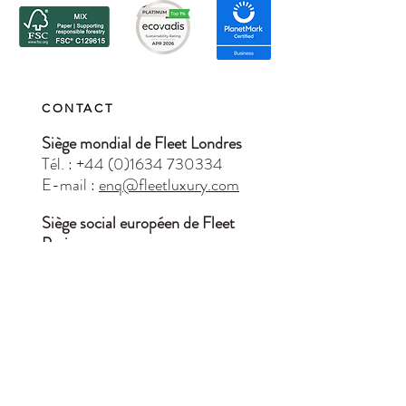
CONTACT
Siège mondial de Fleet Londres
Tél. : +44 (0)1634 730334
E-mail :
enq@fleetluxury.com
Siège social européen de Fleet
Paris
Tél :
01 64 77 62 18
Email:
il@fleetluxury.com
Accueil
À propos
Blog
Contactez-
nous