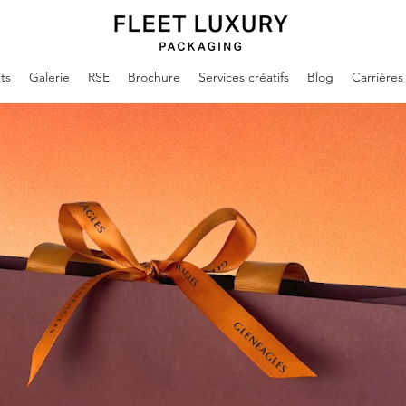
ts
Galerie
RSE
Brochure
Services créatifs
Blog
Carrières