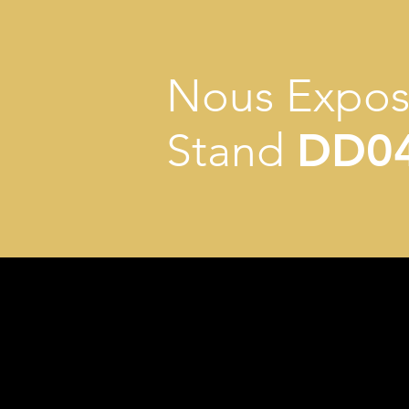
Nous Expo
Stand
DD0