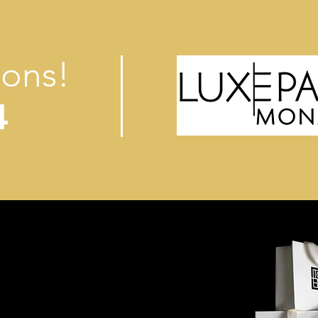
sons!
4