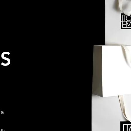
S
la
au