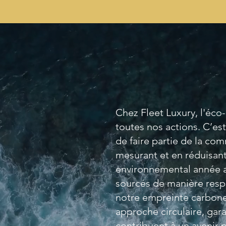
Chez Fleet Luxury, l'éco
toutes nos actions. C’e
de faire partie de la co
mesurant et en réduisan
environnemental année 
sourcés de manière resp
notre empreinte carbone,
approche circulaire, gar
contribuent à un avenir p