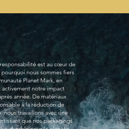
-responsabilité est au cœur de
st pourquoi nous sommes fiers
mmunauté Planet Mark, en
t activement notre impact
après année. De matériaux
onsable à la réduction de
 nous travaillons avec une
antissant que nos packagings
lus durable pour la planète.