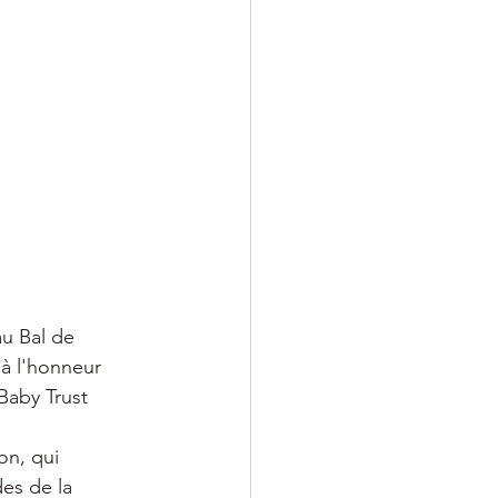
au Bal de 
à l'honneur 
Baby Trust 
on, qui 
es de la 