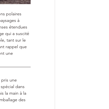
ns polaires 
paysages à 
enses étendues 
ge qui a suscité 
, tant sur le 
ant rappel que 
ent une 
 pris une 
spécial dans 
s la main à la 
emballage des 