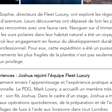
ophie, directeurs de Fleet Luxury, ont exploré les régio
if d'aventure. Leurs découvertes ont dépassé de loin les 
 les rencontres avec une faune rare. Naviguer sur d'imm
les ours polaires dans leur habitat naturel a été un voya
orcé leur engagement en faveur du développement durable
rofessionnel. Pour eux, cette expédition a été un puiss
nements les plus fragiles de la planète n'est pas seulem
un privilège.
riences : Joshua rejoint l'équipe Fleet Luxury
ement envers l'apprentissage et l'expérience pratique a
nnelle. Le PDG, Mark Lowry, a accueilli un membre très 
t : son fils Joshua. Dans le cadre d'un stage, Joshua a mi
 aux opérations quotidiennes, de la préparation et de l'
es de luxe à l'aide aux livraisons dans tout Londres.