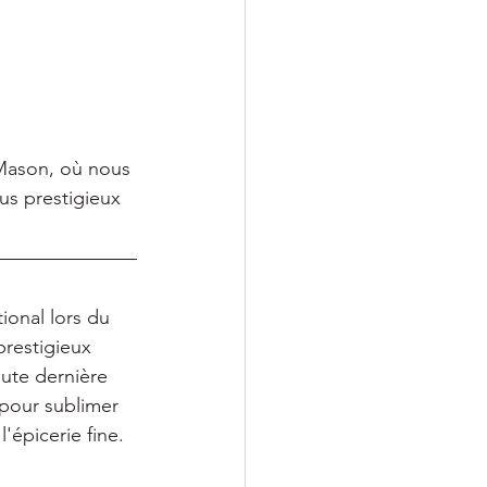
Mason, où nous 
lus prestigieux 
ional lors du 
restigieux 
oute dernière 
pour sublimer 
'épicerie fine.