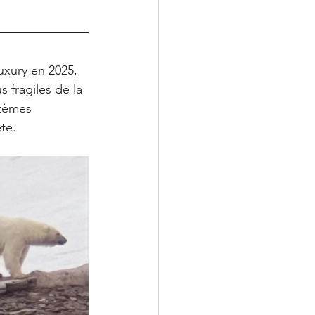
xury en 2025, 
 fragiles de la 
stèmes 
te.