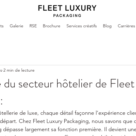
ts
Galerie
RSE
Brochure
Services créatifs
Blog
Carrières
rs
2 min de lecture
e du secteur hôtelier de Flee
:
hôtellerie de luxe, chaque détail façonne l’expérience cl
u départ. Chez Fleet Luxury Packaging, nous savons que d
ng dépasse largement sa fonction première. Il devient un