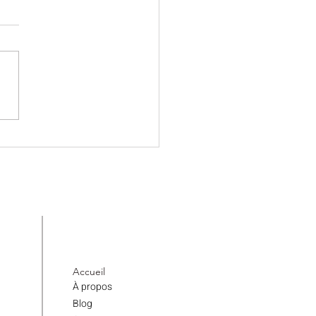
uvoir des étiquettes
tes : un petit détail, un grand
ct
Accueil
À propos
Blog