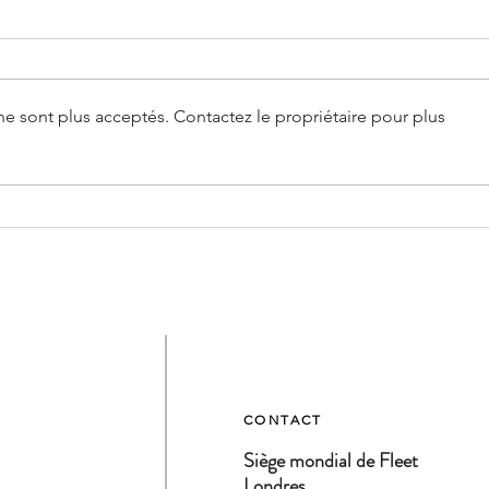
e sont plus acceptés. Contactez le propriétaire pour plus
De la magie dans chaque sac au
Le po
Warner Bros. Studio Tour London
volan
impa
CONTACT
Siège mondial de Fleet
Londres