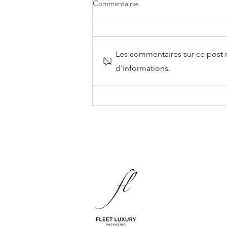
Commentaires
Les commentaires sur ce post n
d'informations.
Fleet Luxury Packaging dévoile un
nouveau partenariat avec James
Purdey & Sons