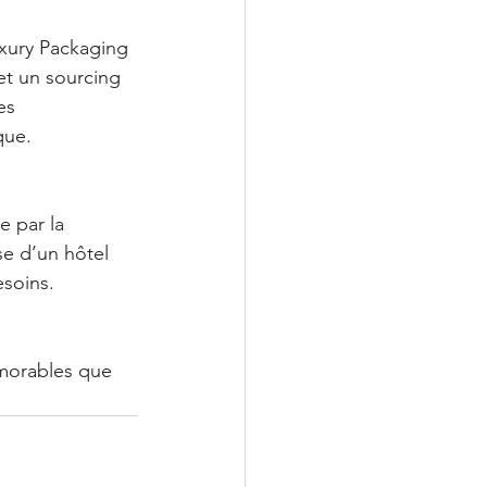
uxury Packaging 
 et un sourcing 
es 
que.
 par la 
se d’un hôtel 
esoins.
morables que 