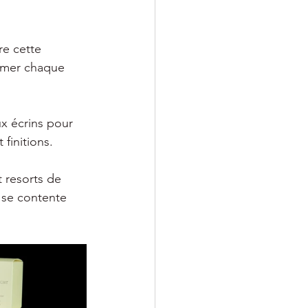
e cette 
limer chaque 
x écrins pour 
finitions.
 resorts de 
 se contente 