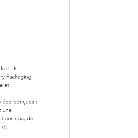
rt. Ils 
ury Packaging 
e et 
ns éco-conçues : 
t une 
tions spa, de 
 et 